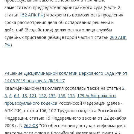
заместителю председателя арбитражного суда (часть 2
статьи
152 АПК РФ
) и закрепить возможность продления
срока рассмотрения дела об оспаривании решений и
действий (бездействия) должностного лица службы
судебных приставов (абзац второй части 1 статьи
200 АПК
РФ
).
Решение Дисциплинарной коллегии Верховного Суда РФ от
14.05.2019 по делу N ДК19-17
Квалификационная коллегия сослалась также на статьи
2
,
5
,
6
,
6.1
,
18
,
121
,
152
,
155
,
158
,
176
,
179 Арбитражного
процессуального кодекса
Российской Федерации (далее -
АПК РФ), статьи 106, 107 Трудового кодекса Российской
Федерации, статью 15 Федерального закона от 22 декабря
2008 г. N
262-ФЗ
"Об обеспечении доступа к информации о
деятельности судов в Российской Федерации", пункт 4.2