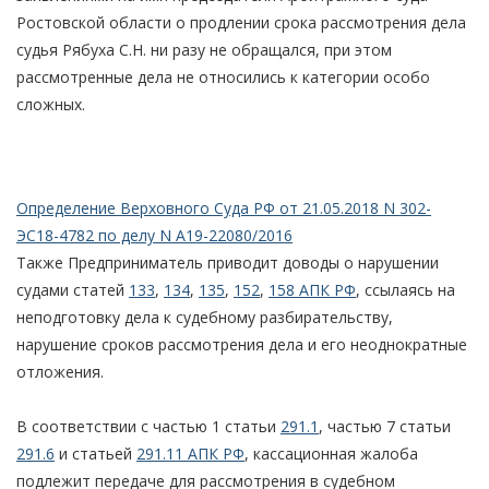
Ростовской области о продлении срока рассмотрения дела
судья Рябуха С.Н. ни разу не обращался, при этом
рассмотренные дела не относились к категории особо
сложных.
Определение Верховного Суда РФ от 21.05.2018 N 302-
ЭС18-4782 по делу N А19-22080/2016
Также Предприниматель приводит доводы о нарушении
судами статей
133
,
134
,
135
,
152
,
158 АПК РФ
, ссылаясь на
неподготовку дела к судебному разбирательству,
нарушение сроков рассмотрения дела и его неоднократные
отложения.
В соответствии с частью 1 статьи
291.1
, частью 7 статьи
291.6
и статьей
291.11 АПК РФ
, кассационная жалоба
подлежит передаче для рассмотрения в судебном