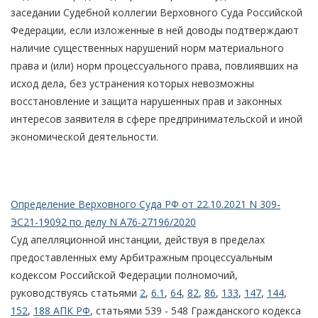
заседании Судебной коллегии Верховного Суда Российской
Федерации, если изложенные в ней доводы подтверждают
наличие существенных нарушений норм материального
права и (или) норм процессуального права, повлиявших на
исход дела, без устранения которых невозможны
восстановление и защита нарушенных прав и законных
интересов заявителя в сфере предпринимательской и иной
экономической деятельности.
Определение Верховного Суда РФ от 22.10.2021 N 309-
ЭС21-19092 по делу N А76-27196/2020
Суд апелляционной инстанции, действуя в пределах
предоставленных ему Арбитражным процессуальным
кодексом Российской Федерации полномочий,
руководствуясь статьями
2
,
6.1
,
64
,
82
,
86
,
133
,
147
,
144
,
152
,
188 АПК РФ
, статьями 539 - 548 Гражданского кодекса