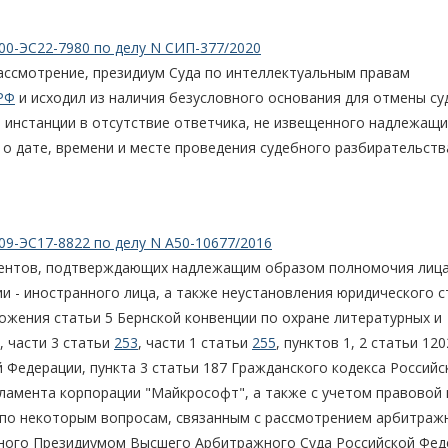
00-ЭС22-7980 по делу N СИП-377/2020
ассмотрение, президиум Суда по интеллектуальным правам
РФ
и исходил из наличия безусловного основания для отмены су
й инстанции в отсутствие ответчика, не извещенного надлежащ
о дате, времени и месте проведения судебного разбирательств
09-ЭС17-8822 по делу N А50-10677/2016
ментов, подтверждающих надлежащим образом полномочия лица
и - иностранного лица, а также неустановления юридического с
ожения статьи 5 Бернской конвенции по охране литературных и
, части 3 статьи
253
, части 1 статьи
255
, пунктов 1, 2 статьи 120
 Федерации, пункта 3 статьи 187 Гражданского кодекса Российс
гламента корпорации "Майкрософт", а также с учетом правовой 
и по некоторым вопросам, связанным с рассмотрением арбитра
енного Президиумом Высшего Арбитражного Суда Российской Фед