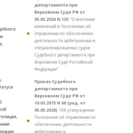
департамента при
Верховном Суде РФ от
05.05.2026 N 135
"О внесении
изменений в Положение об
дебного
Управлении по обеспечению
им
деятельности арбитражных и
а.
специализированных судов
Судебного департамента при
Верховном Суде Российской
Федерации"
,
Приказ Судебного
татуса
департамента при
Верховном Суде РФ от
2
10.03.2015 N 60 (ред. от
кой
05.05.2026)
"Об утверждении
позиции,
Положения об Управлении по
жными
обеспечению деятельности
арбитражных и
ерации