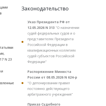
Законодательство
тцами
в
Указ Президента РФ от
12.05.2026 N 313
"О назначении
судей федеральных судов и о
представителях Президента
Российской Федерации в
статьями
квалификационных коллегиях
ми,
судей субъектов Российской
17 N 23
Федерации"
ки
Распоряжение Минюста
России от 08.05.2026 N 624-р
"О депонировании правил
тавленные
постоянно действующего
в
арбитражного учреждения"
Приказ Судебного