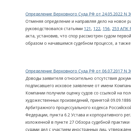
Определение Верховного Суда РФ от 24.05.2022 N 3
Отменяя определение и направляя дело на новое р
руководствовался статьями
121
,
122
,
156
,
253 АПК 
акта, установив, что спор рассмотрен судом перво
образом о начавшемся судебном процессе, а также 
Определение Верховного Суда РФ от 06.07.2017 N 3
Доводы заявителя относительно отсутствия доку
подписавшего исковое заявление от имени Компани
Компании получили оценку судов со ссылкой на пол
художественных произведений, принятой 09.09.1886
Арбитражного процессуального кодекса Российской
Федерации, пункта 6.2 Устава и корпоративного ре
изложенной в пункте 27 Обзора судебной практик
судами дел с участием иностранных лиц, утвержд