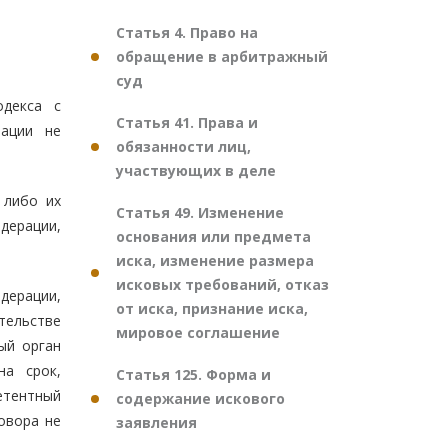
Статья 4. Право на
обращение в арбитражный
суд
одекса с
Статья 41. Права и
рации не
обязанности лиц,
участвующих в деле
 либо их
Статья 49. Изменение
дерации,
основания или предмета
иска, изменение размера
исковых требований, отказ
дерации,
от иска, признание иска,
тельстве
мировое соглашение
ый орган
на срок,
Статья 125. Форма и
етентный
содержание искового
овора не
заявления