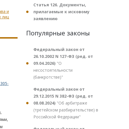
Статья 126. Документы,
ава и
прилагаемые к исковому
 лиц
заявлению
Популярные законы
Федеральный закон от
26.10.2002 N 127-ФЗ (ред. от
09.04.2026)
"О
несостоятельности
(банкротстве)"
305-
Федеральный закон от
29.12.2015 N 382-ФЗ (ред. от
08.08.2024)
"Об арбитраже
(третейском разбирательстве) в
,
Российской Федерации"
ями,
ым
Федеральный закон от