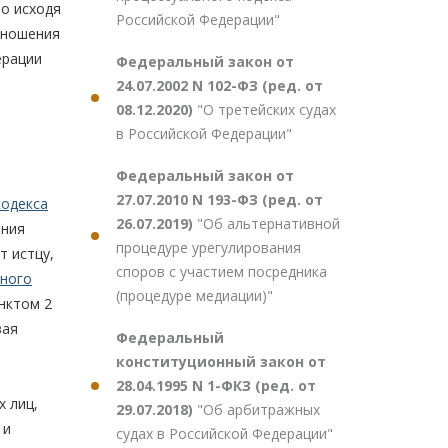
о исходя
Российской Федерации"
тношения
ерации
Федеральный закон от
24.07.2002 N 102-ФЗ (ред. от
08.12.2020)
"О третейских судах
в Российской Федерации"
Федеральный закон от
27.07.2010 N 193-ФЗ (ред. от
кодекса
26.07.2019)
"Об альтернативной
ания
процедуре урегулирования
т истцу,
споров с участием посредника
ьного
(процедуре медиации)"
унктом 2
вая
Федеральный
конституционный закон от
28.04.1995 N 1-ФКЗ (ред. от
 лиц,
29.07.2018)
"Об арбитражных
 и
судах в Российской Федерации"