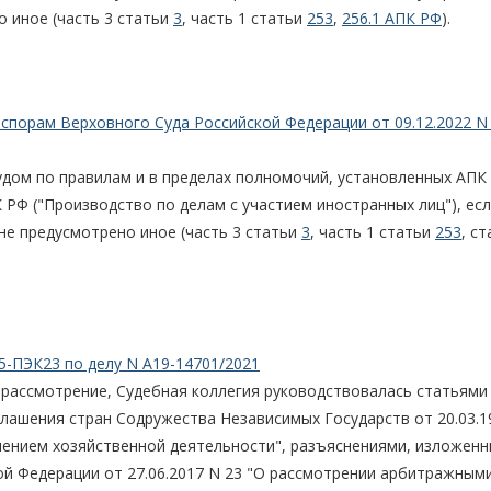
 иное (часть 3 статьи
3
, часть 1 статьи
253
,
256.1 АПК РФ
).
спорам Верховного Суда Российской Федерации от 09.12.2022 N 
ом по правилам и в пределах полномочий, установленных АПК 
РФ ("Производство по делам с участием иностранных лиц"), ес
е предусмотрено иное (часть 3 статьи
3
, часть 1 статьи
253
, с
5-ПЭК23 по делу N А19-14701/2021
 рассмотрение, Судебная коллегия руководствовалась статьям
лашения стран Содружества Независимых Государств от 20.03.1
лением хозяйственной деятельности", разъяснениями, изложенн
й Федерации от 27.06.2017 N 23 "О рассмотрении арбитражным