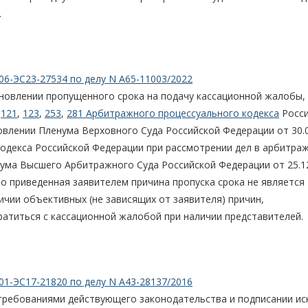
.
06-ЭС23-27534 по делу N А65-11003/2022
новлении пропущенного срока на подачу кассационной жалобы, 
,
121
,
123
,
253
,
281 Арбитражного процессуального кодекса
Росси
влении Пленума Верховного Суда Российской Федерации от 30.0
кодекса Российской Федерации при рассмотрении дел в арбитра
нума Высшего Арбитражного Суда Российской Федерации от 25.1
что приведенная заявителем причина пропуска срока не является
ичии объективных (не зависящих от заявителя) причин,
атиться с кассационной жалобой при наличии представителей.
01-ЭС17-21820 по делу N А43-28137/2016
 требованиями действующего законодательства и подписании ис