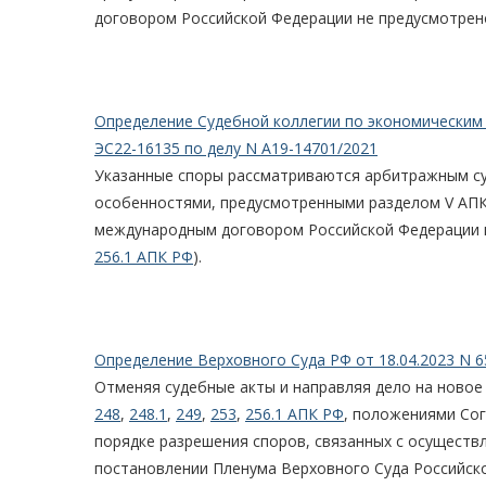
договором Российской Федерации не предусмотрено
Определение Судебной коллегии по экономическим 
ЭС22-16135 по делу N А19-14701/2021
Указанные споры рассматриваются арбитражным суд
особенностями, предусмотренными разделом V АПК 
международным договором Российской Федерации н
256.1 АПК РФ
).
Определение Верховного Суда РФ от 18.04.2023 N 6
Отменяя судебные акты и направляя дело на новое
248
,
248.1
,
249
,
253
,
256.1 АПК РФ
, положениями Сог
порядке разрешения споров, связанных с осуществ
постановлении Пленума Верховного Суда Российско