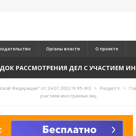
нодательство
Органы власти
О проекте
РЯДОК РАССМОТРЕНИЯ ДЕЛ С УЧАСТИЕМ 
ской Федерации" от 24.07.2002 N 95-ФЗ
Раздел V
Гл
>
>
участием иностранных лиц