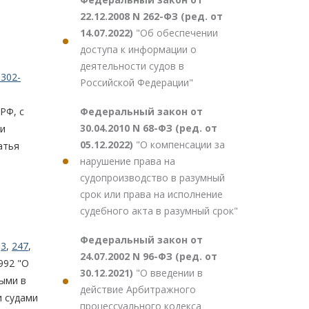
22.12.2008 N 262-ФЗ (ред. от
14.07.2022)
"Об обеспечении
доступа к информации о
деятельности судов в
302-
Российской Федерации"
Федеральный закон от
РФ, с
30.04.2010 N 68-ФЗ (ред. от
ли
05.12.2022)
"О компенсации за
татья
нарушение права на
судопроизводство в разумный
срок или права на исполнение
судебного акта в разумный срок"
Федеральный закон от
и
3
,
247
,
24.07.2002 N 96-ФЗ (ред. от
992 "О
30.12.2021)
"О введении в
ыми в
действие Арбитражного
и судами
процессуального кодекса