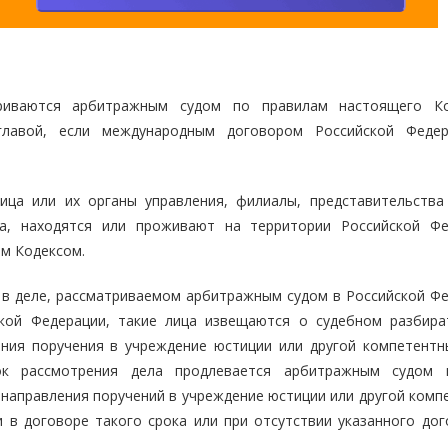
триваются арбитражным судом по правилам настоящего К
главой, если международным договором Российской Феде
лица или их органы управления, филиалы, представительства
ла, находятся или проживают на территории Российской Фе
им Кодексом.
е в деле, рассматриваемом арбитражным судом в Российской Фе
кой Федерации, такие лица извещаются о судебном разбира
ния поручения в учреждение юстиции или другой компетентн
рок рассмотрения дела продлевается арбитражным судом 
направления поручений в учреждение юстиции или другой комп
и в договоре такого срока или при отсутствии указанного дог