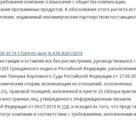
требования компании о взыскании с общества компенсации,
вания программных продуктов. В обоснование этого расчета ис
печение, издаваемый некоммерческим партнерством поставщико
09-ЭС19-17204 по делу N А76-8261/2019
инстанции и оставляя иск без рассмотрения, руководствовался 
 1203 Гражданского кодекса Российской Федерации, разъяснения
ения Пленума Верховного Суда Российской Федерации от 27.06.20
номическим спорам, возникающим из отношений, осложненных
23), правовой позицией, изложенной в пункте 25 Обзора практи
ем иностранных лиц, утвержденного Информационным письмом
й Федерации от 09.07.2013 N
158
, и исходил из того, что предс
татус компании в соответствии с требованиями, изложенными 