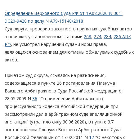
Определение Верховного Суда РФ от 19.08.2020 N 301-
ЭС20-9428 по делу N А79-15148/2018
Суд округа, проверив законность принятых судебных актов
в порядке, установленном статьями
268
,
274
,
284
,
286 АПК
РФ
, не усмотрел нарушений судами норм права,
являющихся основанием для отмены обжалуемых судебных
актов.
При этом суд округа, ссылаясь на разъяснения,
содержащиеся в пункте 26 постановления Пленума
Высшего Арбитражного Суда Российской Федерации от
28.05.2009 N
36
"О применении Арбитражного
процессуального кодекса Российской Федерации при
рассмотрении дел в арбитражном суде апелляционной
инстанции" (утратило силу 30.06.2020), в пункте 3.7
постановления Пленума Высшего Арбитражного Суда
Российской Федерации от 17.02.2011 N
12
"О некоторых