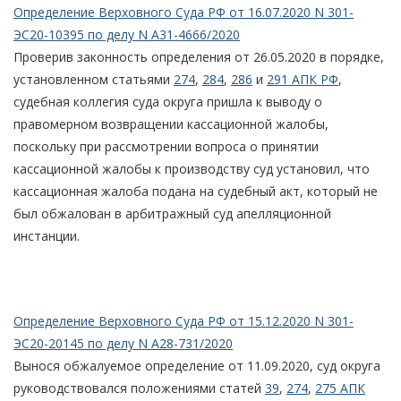
Определение Верховного Суда РФ от 16.07.2020 N 301-
ЭС20-10395 по делу N А31-4666/2020
Проверив законность определения от 26.05.2020 в порядке,
установленном статьями
274
,
284
,
286
и
291 АПК РФ
,
судебная коллегия суда округа пришла к выводу о
правомерном возвращении кассационной жалобы,
поскольку при рассмотрении вопроса о принятии
кассационной жалобы к производству суд установил, что
кассационная жалоба подана на судебный акт, который не
был обжалован в арбитражный суд апелляционной
инстанции.
Определение Верховного Суда РФ от 15.12.2020 N 301-
ЭС20-20145 по делу N А28-731/2020
Вынося обжалуемое определение от 11.09.2020, суд округа
руководствовался положениями статей
39
,
274
,
275 АПК