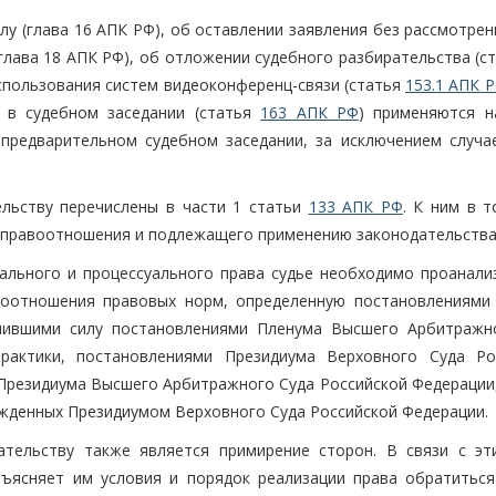
у (глава 16 АПК РФ), об оставлении заявления без рассмотрен
(глава 18 АПК РФ), об отложении судебного разбирательства (с
использования систем видеоконференц-связи (статья
153.1 АПК 
е в судебном заседании (статья
163 АПК РФ
) применяются н
предварительном судебном заседании, за исключением случае
ельству перечислены в части 1 статьи
133 АПК РФ
. К ним в т
о правоотношения и подлежащего применению законодательства
ального и процессуального права судье необходимо проанали
воотношения правовых норм, определенную постановлениями
анившими силу постановлениями Пленума Высшего Арбитражн
рактики, постановлениями Президиума Верховного Суда Ро
Президиума Высшего Арбитражного Суда Российской Федерации,
ржденных Президиумом Верховного Суда Российской Федерации.
ательству также является примирение сторон. В связи с эт
зъясняет им условия и порядок реализации права обратиться