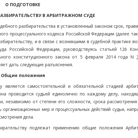
О ПОДГОТОВКЕ
РАЗБИРАТЕЛЬСТВУ В АРБИТРАЖНОМ СУДЕ
удебного разбирательства в установленный законом срок, прав
го процессуального кодекса Российской Федерации (далее так
збирательству, и в связи с возникшими в судебной практике в
да Российской Федерации, руководствуясь статьей 126 Кон
ьного конституционного закона от 5 февраля 2014 года N
яет дать следующие разъяснения.
Общие положения
ву является самостоятельной и обязательной стадией арби
на проводится судьей единолично по каждому делу, находя
и, независимо от степени его сложности, срока рассмотрения 
ь организационных мер и процессуальных действий судьи, напр
смотрения дела.
збирательству подлежат применению общие положения Арби