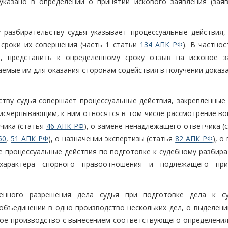
казано в определении о принятии искового заявления (заяв
 разбирательству судья указывает процессуальные действия,
 сроки их совершения (часть 1 статьи
134 АПК РФ
). В частнос
, представить к определенному сроку отзыв на исковое з
маемые им для оказания сторонам содействия в получении доказ
ству судья совершает процессуальные действия, закрепленные 
я исчерпывающим, к ним относятся в том числе рассмотрение в
тчика (статья
46 АПК РФ
), о замене ненадлежащего ответчика (
50
,
51 АПК РФ
), о назначении экспертизы (статья
82 АПК РФ
), о
е процессуальные действия по подготовке к судебному разбира
характера спорного правоотношения и подлежащего при
енного разрешения дела судья при подготовке дела к с
объединении в одно производство нескольких дел, о выделени
ное производство с вынесением соответствующего определения 