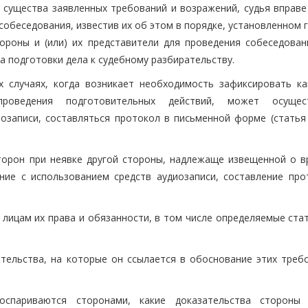
я существа заявленных требований и возражений, судья вправе
 собеседования, известив их об этом в порядке, установленном 
тороны и (или) их представители для проведения собеседован
ка подготовки дела к судебному разбирательству.
х случаях, когда возникает необходимость зафиксировать ка
роведения подготовительных действий, может осущест
иозаписи, составляться протокол в письменной форме (стать
торон при неявке другой стороны, надлежаще извещенной о в
ние с использованием средств аудиозаписи, составление про
 лицам их права и обязанности, в том числе определяемые ст
тельства, на которые он ссылается в обоснование этих требо
оспариваются сторонами, какие доказательства стороны