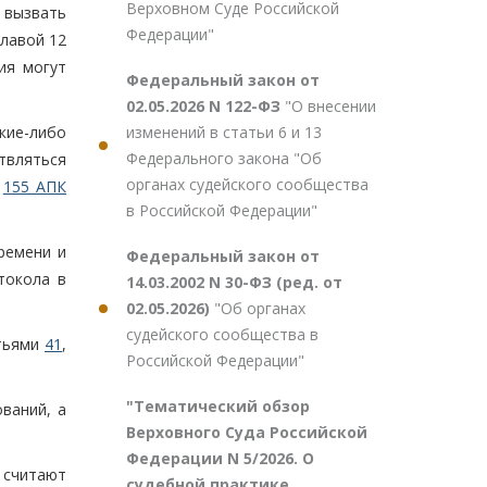
Верховном Суде Российской
 вызвать
Федерации"
главой 12
ия могут
Федеральный закон от
02.05.2026 N 122-ФЗ
"О внесении
кие-либо
изменений в статьи 6 и 13
Федерального закона "Об
вляться
органах судейского сообщества
я
155 АПК
в Российской Федерации"
ремени и
Федеральный закон от
токола в
14.03.2002 N 30-ФЗ (ред. от
02.05.2026)
"Об органах
судейского сообщества в
атьями
41
,
Российской Федерации"
"Тематический обзор
ваний, а
Верховного Суда Российской
Федерации N 5/2026. О
 считают
судебной практике