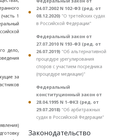
ществах,
Федеральный закон от
транного
24.07.2002 N 102-ФЗ (ред. от
(часть 1
08.12.2020)
"О третейских судах
в Российской Федерации"
еральный
ссийской
Федеральный закон от
27.07.2010 N 193-ФЗ (ред. от
го дело,
26.07.2019)
"Об альтернативной
оведения
процедуре урегулирования
споров с участием посредника
(процедуре медиации)"
кущие за
астников
Федеральный
конституционный закон от
28.04.1995 N 1-ФКЗ (ред. от
29.07.2018)
"Об арбитражных
судах в Российской Федерации"
аявления)
Законодательство
одготовку