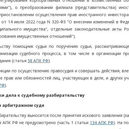
регулирования корпоративных отношений в хозяйственных об
ями"), о преобразовании филиала (представительства) инос
приостановлении осуществления прав иностранного инвестора 
а от 14 июля 2022 года N 320-ФЗ "О внесении изменений в Фед
ципального имущества", отдельные законодательные акты Ро
ирования имущественных отношений").
льству помощник судьи по поручению судьи, рассматривающе
анизации судебного процесса, в том числе в организации пр
дания (статья
58 АПК РФ
).
нкции по осуществлению правосудия и совершать действия, вле
 прав или обязанностей лиц, участвующих в деле, и других уч
РФ
).
ки дела к судебному разбирательству
в арбитражном суде
бирательству выносится после принятия искового заявления (з
я АПК РФ не предусмотрено (часть 1 статьи
134 АПК РФ
). На п