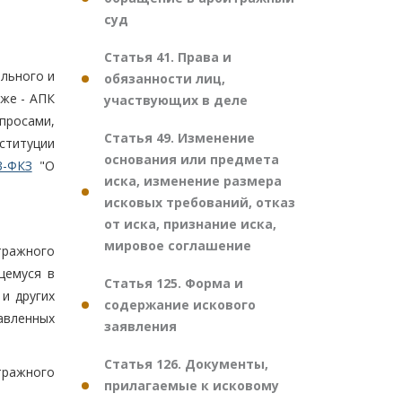
суд
Статья 41. Права и
ильного и
обязанности лиц,
же - АПК
участвующих в деле
опросами,
Статья 49. Изменение
ституции
основания или предмета
3-ФКЗ
"О
иска, изменение размера
исковых требований, отказ
от иска, признание иска,
мировое соглашение
тражного
щемуся в
Статья 125. Форма и
и других
содержание искового
авленных
заявления
Статья 126. Документы,
тражного
прилагаемые к исковому