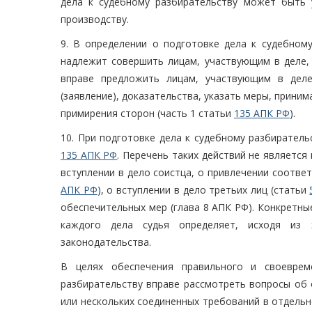
дела к судебному разбирательству может быть у
производству.
9. В определении о подготовке дела к судебному
надлежит совершить лицам, участвующим в деле,
вправе предложить лицам, участвующим в деле
(заявление), доказательства, указать меры, прини
примирения сторон (часть 1 статьи
135 АПК РФ
).
10. При подготовке дела к судебному разбиратель
135 АПК РФ
. Перечень таких действий не являетс
вступлении в дело соистца, о привлечении соотве
АПК РФ
), о вступлении в дело третьих лиц (статьи
обеспечительных мер (глава 8 АПК РФ). Конкретны
каждого дела судья определяет, исходя из 
законодательства.
В целях обеспечения правильного и своеврем
разбирательству вправе рассмотреть вопросы об 
или нескольких соединенных требований в отдель