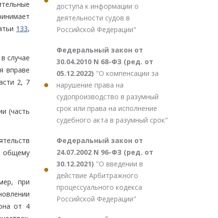
рительные
доступа к информации о
ринимает
деятельности судов в
татьи
133
,
Российской Федерации"
Федеральный закон от
 в случае
30.04.2010 N 68-ФЗ (ред. от
я вправе
05.12.2022)
"О компенсации за
сти 2, 7
нарушение права на
судопроизводство в разумный
срок или права на исполнение
и (часть
судебного акта в разумный срок"
ятельств
Федеральный закон от
24.07.2002 N 96-ФЗ (ред. от
о общему
30.12.2021)
"О введении в
действие Арбитражного
мер, при
процессуального кодекса
новлении
Российской Федерации"
она от 4