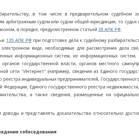
бирательству, в том числе в предварительном судебном за
им арбитражным судом или судом общей юрисдикции, то судья 
законом, в порядке, предусмотренном статьей
39 АПК РФ
.
тьи
135 АПК РФ
при подготовке дела к судебному разбирательст
 электронном виде, необходимые для рассмотрения дела све
венных информационных систем, из информационных систем, 
органов государственной власти, органов местного самоупр
ой сети "Интернет" (например, сведения из Единого государс
го реестра индивидуальных предпринимателей, Государственног
й Федерации, Единого государственного реестра недвижимости,
имательства, а также сведения, размещенные на официальн
и доводы и представлять доказательства относительно досто
ведение собеседования