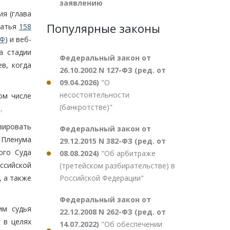
заявлению
ия (глава
Популярные законы
татья
158
РФ
) и веб-
а стадии
Федеральный закон от
в, когда
26.10.2002 N 127-ФЗ (ред. от
09.04.2026)
"О
несостоятельности
ом числе
(банкротстве)"
.
зировать
Федеральный закон от
 Пленума
29.12.2015 N 382-ФЗ (ред. от
ого Суда
08.08.2024)
"Об арбитраже
ссийской
(третейском разбирательстве) в
 а также
Российской Федерации"
Федеральный закон от
им судья
22.12.2008 N 262-ФЗ (ред. от
 в целях
14.07.2022)
"Об обеспечении