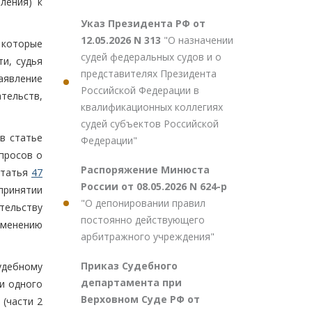
ления) к
Указ Президента РФ от
12.05.2026 N 313
"О назначении
 которые
судей федеральных судов и о
ти, судья
представителях Президента
аявление
Российской Федерации в
ательств,
квалификационных коллегиях
судей субъектов Российской
в статье
Федерации"
опросов о
Распоряжение Минюста
статья
47
России от 08.05.2026 N 624-р
 принятии
"О депонировании правил
тельству
постоянно действующего
менению
арбитражного учреждения"
Приказ Судебного
удебному
департамента при
и одного
Верховном Суде РФ от
(части 2